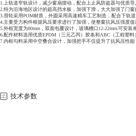
1.上轨道窄轨设计，减少窗扇摆动，配合上止风防盗器与优质
2.特为沿海地区设计的超高挡水板，加强下滑，大大加强了门
3.滑轮采用POM材质，外圆采用高速精车工艺制造，配合下
4.主要受力构件根据风压要求进行了加强，使整窗抗风压强度值达
5.外框宽度为80mm，双面包覆设计，玻璃槽口12-22mm.可
6.配件材料选用优质EPDM（三元乙丙）胶条和ABC（工程
7.内框勾料采用中空叠合设计，加强把手不仅提升了抗风压性
技术参数