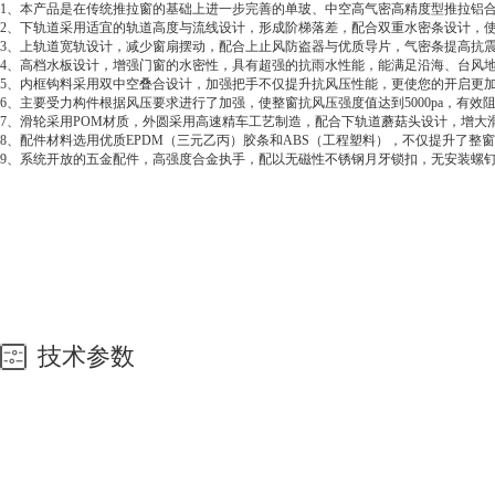
1、本产品是在传统推拉窗的基础上进一步完善的单玻、中空高气密高精度型推拉铝合
2、下轨道采用适宜的轨道高度与流线设计，形成阶梯落差，配合双重水密条设计，
3、上轨道宽轨设计，减少窗扇摆动，配合上止风防盗器与优质导片，气密条提高抗
4、高档水板设计，增强门窗的水密性，具有超强的抗雨水性能，能满足沿海、台风
5、内框钩料采用双中空叠合设计，加强把手不仅提升抗风压性能，更使您的开启更
6、主要受力构件根据风压要求进行了加强，使整窗抗风压强度值达到5000pa，有
7、滑轮采用POM材质，外圆采用高速精车工艺制造，配合下轨道蘑菇头设计，增大
8、配件材料选用优质EPDM（三元乙丙）胶条和ABS（工程塑料），不仅提升了
9、系统开放的五金配件，高强度合金执手，配以无磁性不锈钢月牙锁扣，无安装螺
技术参数