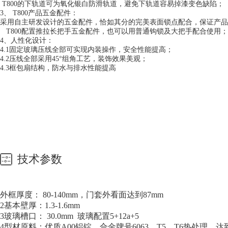
T800的下轨道可为氧化银白防滑轨道，避免下轨道容易掉漆变色缺陷；
3、 T800产品五金配件：
采用自主研发设计的五金配件，恰如其分的完美表面锁点配合，保证产品
T800配置推拉长把手五金配件，也可以用普通钩锁及大把手配合使用；
4、人性化设计：
4.1固定玻璃压线全部可实现内装操作，安全性能提高；
4.2压线全部采用45°组角工艺，装饰效果美观；
4.3框包扇结构，防水与排水性能提高
技术参数
外框厚度： 80-140mm，门套外看面达到87mm
2基本壁厚：1.3-1.6mm
3玻璃槽口： 30.0mm 玻璃配置5+12a+5
4型材原料：优质A00铝锭，合金牌号6063，T5、T6热处理