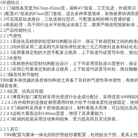
1外观特点：
1.1 门扇线条宽度为67mm-85mm宽，扇框45°组装，工艺先进，外观简洁
1.2配置45°组装的87mm宽门套线，适合多种厚度墙体，装饰效果协调美
1.3可实现双轨道推拉，三轨道推拉型式，可配置金刚纱网与普通纱窗；
1.4表面处理：高于同行业水平的电泳涂漆工艺，膜厚严格按照国家标
2.2产品性能特点：
2.2.1气密性
2.2.1.1系统化高精密的铝型材结构配合设计，保证了框扇型材之间的精
2.2.1.2内外部采用二道高档汽车级热弹性发泡三元乙丙密封皮条和硅
2.2.1.3采用量身定制的大把手配多点锁具，上下轨道均设置导向轮，
2.2.2水密性
2.2.1.1高精密的铝型材结构配合设计，上下均采用宽轨道45度密封，保
2.2.1.2采用公司量身定制的多点锁具，上下轨道均设置导向轮，推拉
2.2.3隔音性和节能性
T800窗本身优越的多腔体结构使之具备了良好的气密性和水密性，有效
隔音效果。
2.2.4抗震、抗风压性能
2.2.4.1澳普利发门窗型材采用光谱进行合金成分配比，采用优质A0
2.2.4.2在外框料的连接处都用通用锌铁片给予与墙体柔性连接固定
2.2.4.3门扇材料采用多个腔体隐扇设计，材料看面大而厚，可以抵抗高
2.2.4.4边框大看面达到140mm宽度，增强了其承重能力；
2.2.4.5框扇的组装采用活动角码组角，受力提高而且灵活拆装。
2.2.5 其它
T800配置与窗体一体化的防护防蚊纱窗配置，杜绝蚊虫干扰，更具人